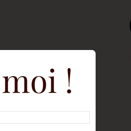
i
P
-moi !
r