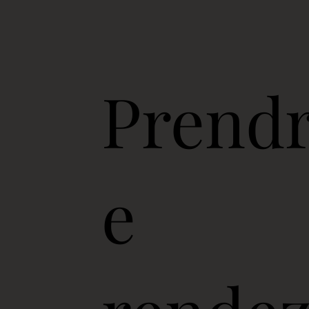
Prend
e