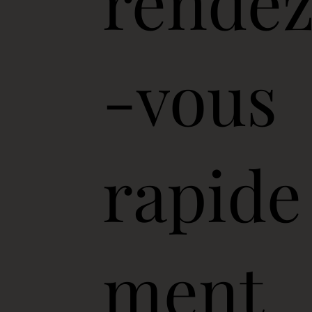
rende
-vous
rapide
ment