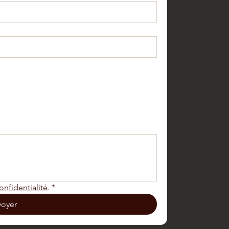
a
onfidentialité
.
*
voyer