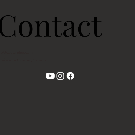
Contact
nfo@couturelea.com
rovince de Québec, Canada