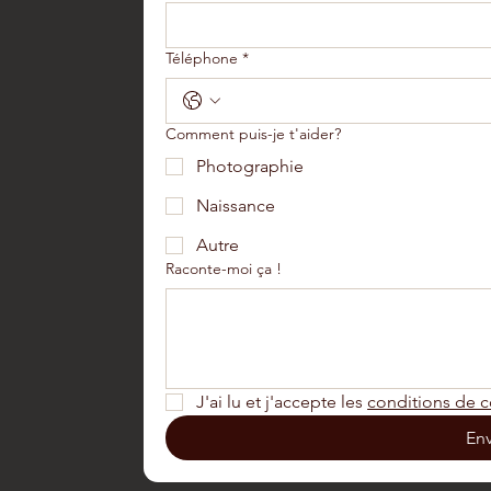
ier de
Téléphone
*
Comment puis-je t'aider?
Photographie
réserv
Naissance
Autre
Raconte-moi ça !
tion :
J'ai lu et j'accepte les 
conditions de c
En