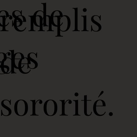
es de
remplis
ages
de
sororité.