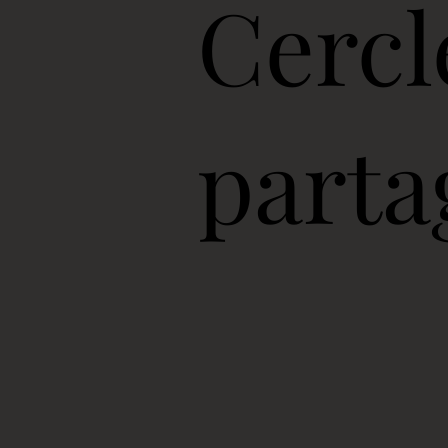
Cercl
part